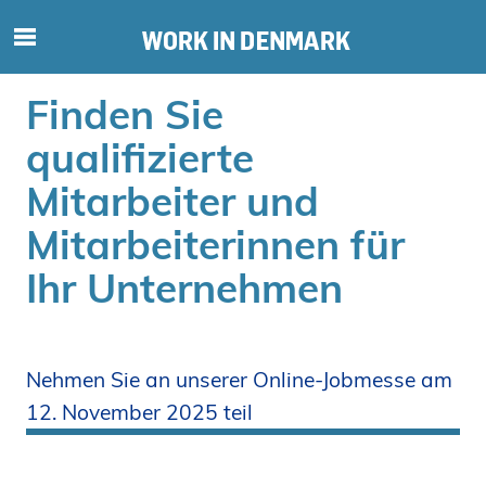
S
ø
g
Finden Sie
e
f
qualifizierte
t
Mitarbeiter und
e
r
Mitarbeiterinnen für
i
n
Ihr Unternehmen
d
h
o
l
Nehmen Sie an unserer Online-Jobmesse am
d
12. November 2025 teil
p
å
s