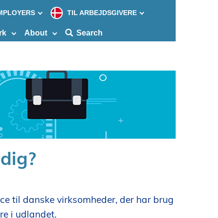
MPLOYERS
TIL ARBEJDSGIVERE
Søg
efter
rk
About
Search
indho
på
siden
 dig?
ce til danske virksomheder, der har brug
re i udlandet.