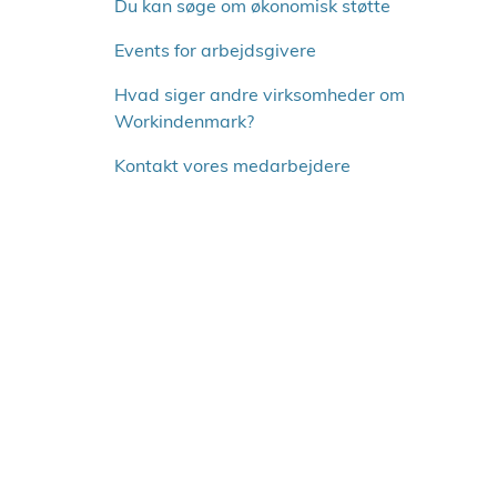
o
Du kan søge om økonomisk støtte
v
Events for arbejdsgivere
e
r
Hvad siger andre virksomheder om
v
Workindenmark?
e
n
Kontakt vores medarbejdere
s
t
r
e
m
e
n
u