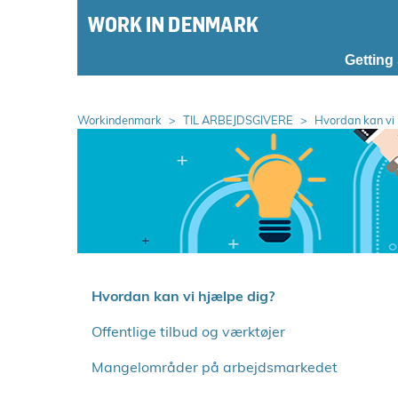
S
k
i
Getting
p
m
a
Workindenmark
TIL ARBEJDSGIVERE
Hvordan kan vi 
i
n
m
e
n
u
S
p
Hvordan kan vi hjælpe dig?
r
Offentlige tilbud og værktøjer
i
n
Mangelområder på arbejdsmarkedet
g