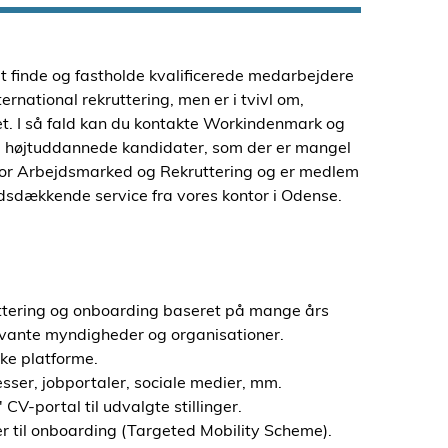
t finde og fastholde kvalificerede medarbejdere
ernational rekruttering, men er i tvivl om,
t. I så fald kan du kontakte Workindenmark og
 og højtuddannede kandidater, som der er mangel
for Arbejdsmarked og Rekruttering og er medlem
dsdækkende service fra vores kontor i Odense.
uttering og onboarding baseret på mange års
elevante myndigheder og organisationer.
ske platforme.
sser, jobportaler, sociale medier, mm.
V-portal til udvalgte stillinger.
er til onboarding (Targeted Mobility Scheme).