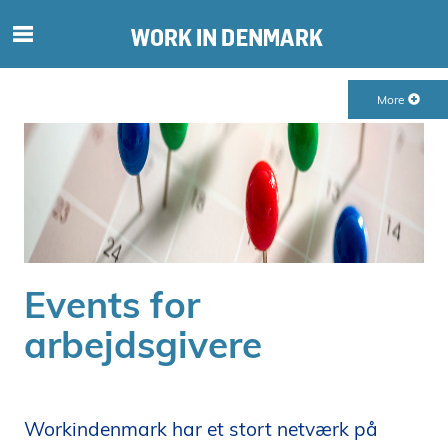
S
ø
g
More
e
f
t
e
r
i
n
d
Events for
h
o
arbejdsgivere
l
d
p
å
Workindenmark har et stort netværk på
s